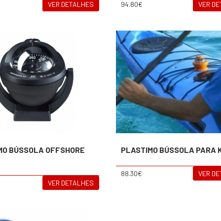
VER DETALHES
94.80€
VER D
MO BÚSSOLA OFFSHORE
PLASTIMO BÚSSOLA PARA 
88.30€
VER D
VER DETALHES