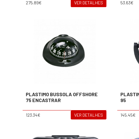
275.89€
VER DETALHES
53.63€
PLASTIMO BUSSOLA OFFSHORE
PLASTI
75 ENCASTRAR
95
123.34€
VER DETALHES
145.45€