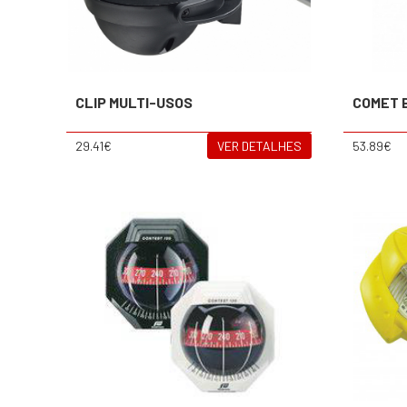
CLIP MULTI-USOS
COMET 
29.41€
VER DETALHES
53.89€