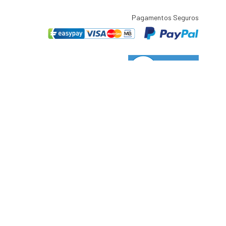
Pagamentos Seguros
tígio de consumo:
lisboa.pt
t