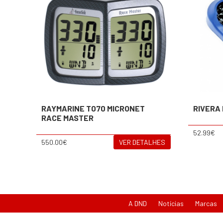
RAYMARINE T070 MICRONET
RIVERA
RACE MASTER
52.99€
550.00€
VER DETALHES
A DND
Notícias
Marcas