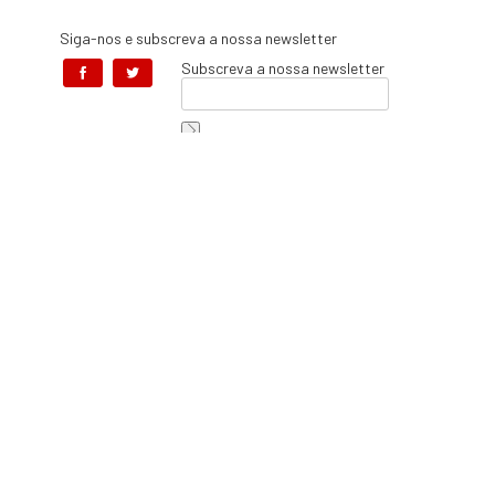
Siga-nos e subscreva a nossa newsletter
Subscreva a nossa newsletter
Aceito os
Termos e Condições e a
Política de Proteção de Dados e
de Privacidade
, os quais declaro
ter lido, compreendido e aceite.
Em caso de litíg
Centro d