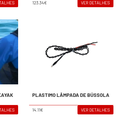
ETALHES
123.34€
VER DETALHES
KAYAK
PLASTIMO LÂMPADA DE BÚSSOLA
ETALHES
14.11€
VER DETALHES