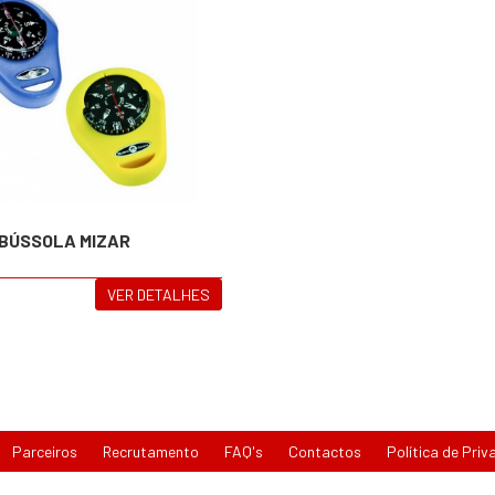
 BÚSSOLA MIZAR
VER DETALHES
Parceiros
Recrutamento
FAQ's
Contactos
Política de Priv