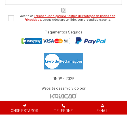
Aceito os
Termos e Condições e a Política de Proteção de Dados e de
Privacidade
, os quais declaro ter lido, compreendido e aceite.
Pagamentos Seguros
DND® - 2026
Website desenvolvido por
ONDE ESTAMOS
TELEFONE
E-MAIL
Em caso de litígio de consumo, o consumir pode recorrer à seguinte entidade de
resolução alternativa de litígio de consumo:
Centro de Arbitragem de Conflitos de Consumo de Lisboa | Tel.: 218 807 030 |
www.centroarbitragemlisboa.pt