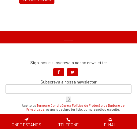
Siga-nos e subscreva a nossa newsletter
Subscreva a nossa newsletter
Aceito os
Termos e Condições e a Política de Proteção de Dados e de
Privacidade
, os quais declaro ter lido, compreendido e aceite.
Pagamentos Seguros
ONDE ESTAMOS
TELEFONE
E-MAIL