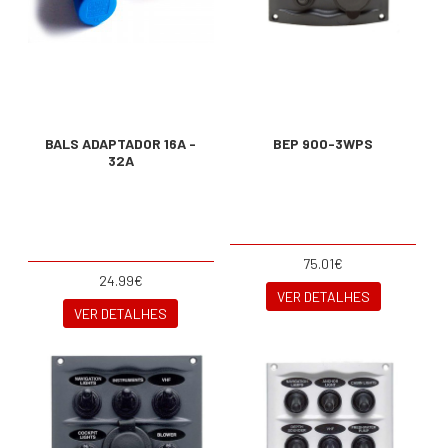
BALS ADAPTADOR 16A -
BEP 900-3WPS
32A
75.01€
24.99€
VER DETALHES
VER DETALHES