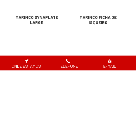
MARINCO DYNAPLATE
MARINCO FICHA DE
LARGE
ISQUEIRO
217.80€
17.10€
ONDE ESTAMOS
TELEFONE
E-MAIL
VER DETALHES
VER DETALHES