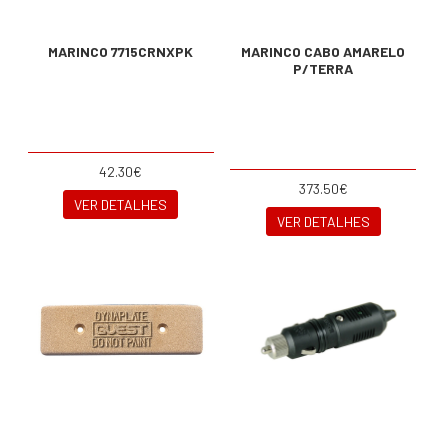
MARINCO 7715CRNXPK
MARINCO CABO AMARELO
P/TERRA
42.30€
373.50€
VER DETALHES
VER DETALHES