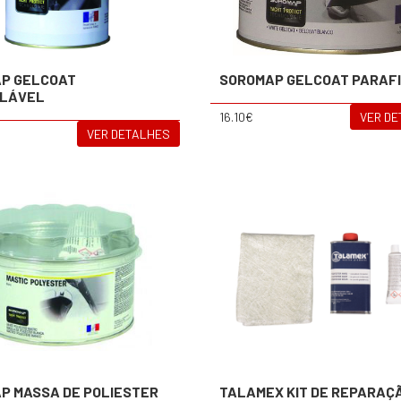
P GELCOAT
SOROMAP GELCOAT PARAF
ULÁVEL
16.10€
VER D
VER DETALHES
P MASSA DE POLIESTER
TALAMEX KIT DE REPARAÇ