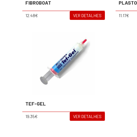
FIBROBOAT
PLAST
12.48€
VER DETALHES
11.17€
TEF-GEL
19.35€
VER DETALHES