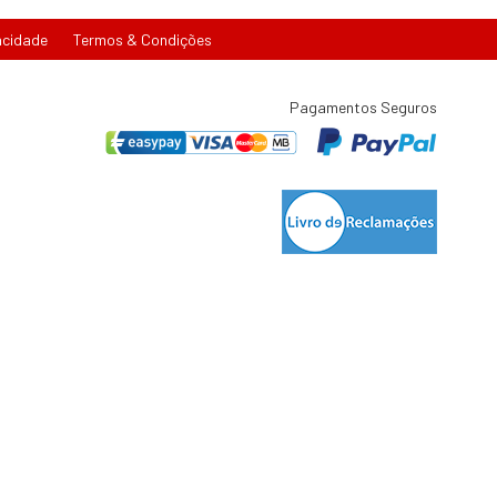
acidade
Termos & Condições
Pagamentos Seguros
tígio de consumo:
lisboa.pt
t