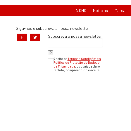
A DND
Notícias
Marcas
Siga-nos e subscreva a nossa newsletter
Subscreva a nossa newsletter
Aceito os
Termos e Condições e a
Política de Proteção de Dados e
de Privacidade
, os quais declaro
ter lido, compreendido e aceite.
Em caso de litíg
Centro d