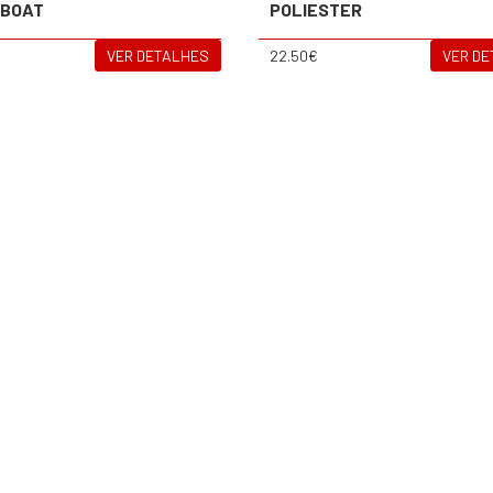
OBOAT
POLIESTER
VER DETALHES
22.50€
VER D