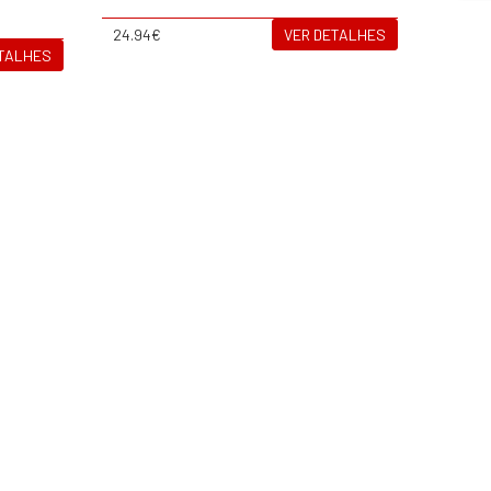
24.94€
VER DETALHES
ETALHES