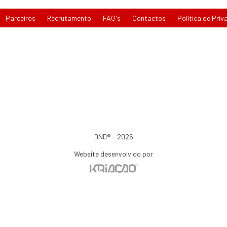
Parceiros
Recrutamento
FAQ's
Contactos
Política de Priv
DND® - 2026
Website desenvolvido por
io de consumo, o consumir pode recorrer à seguinte entidade de resolução alternativa de li
e Arbitragem de Conflitos de Consumo de Lisboa | Tel.: 218 807 030 | www.centroarbitragem
Para atualizações e mais informações, consulte o Portal do Consumir em www.consumidor.p
ao abrigo do artigo 18¼ da Lei n.¼ 144/2015 de 8 de setembro