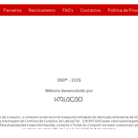
Parceiros
Recrutamento
FAQ's
Contactos
Política de Priv
DND® - 2026
Website desenvolvido por
io de consumo, o consumir pode recorrer à seguinte entidade de resolução alternativa de li
e Arbitragem de Conflitos de Consumo de Lisboa | Tel.: 218 807 030 | www.centroarbitragem
Para atualizações e mais informações, consulte o Portal do Consumir em www.consumidor.p
ao abrigo do artigo 18¼ da Lei n.¼ 144/2015 de 8 de setembro