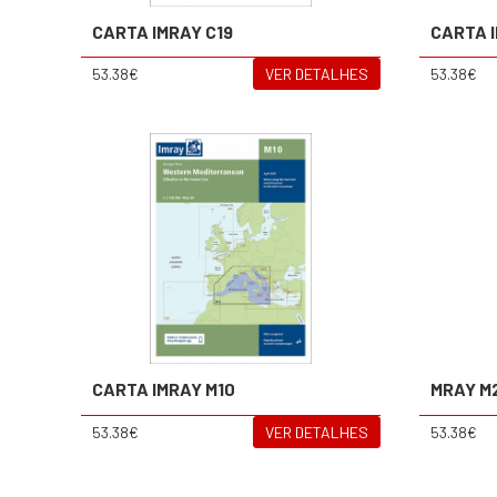
CARTA IMRAY C19
CARTA 
53.38€
VER DETALHES
53.38€
CARTA IMRAY M10
MRAY M
53.38€
VER DETALHES
53.38€