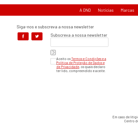
A DND
Notícias
Marcas
Siga-nos e subscreva a nossa newsletter
Subscreva a nossa newsletter
Aceito os
Termos e Condições e a
Política de Proteção de Dados e
de Privacidade
, os quais declaro
ter lido, compreendido e aceite.
Em caso de litíg
Centro d