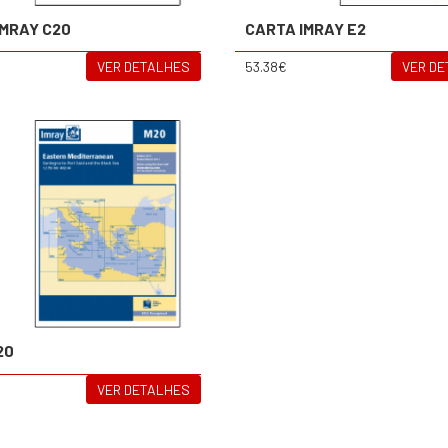
IMRAY C20
CARTA IMRAY E2
VER DETALHES
53.38€
VER D
20
VER DETALHES