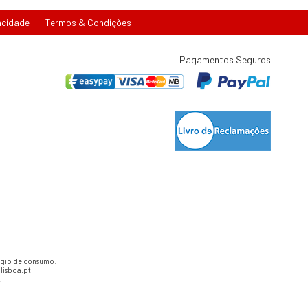
acidade
Termos & Condições
Pagamentos Seguros
tígio de consumo:
lisboa.pt
t