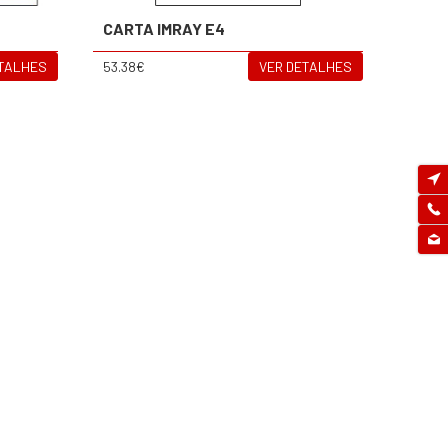
CARTA IMRAY E4
ETALHES
53.38€
VER DETALHES