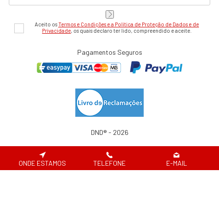
Aceito os
Termos e Condições e a Política de Proteção de Dados e de
Privacidade
, os quais declaro ter lido, compreendido e aceite.
Pagamentos Seguros
DND® - 2026
Website desenvolvido por
ONDE ESTAMOS
TELEFONE
E-MAIL
Em caso de litígio de consumo, o consumir pode recorrer à seguinte entidade de
resolução alternativa de litígio de consumo:
Centro de Arbitragem de Conflitos de Consumo de Lisboa | Tel.: 218 807 030 |
www.centroarbitragemlisboa.pt
Para atualizações e mais informações, consulte o Portal do Consumir em