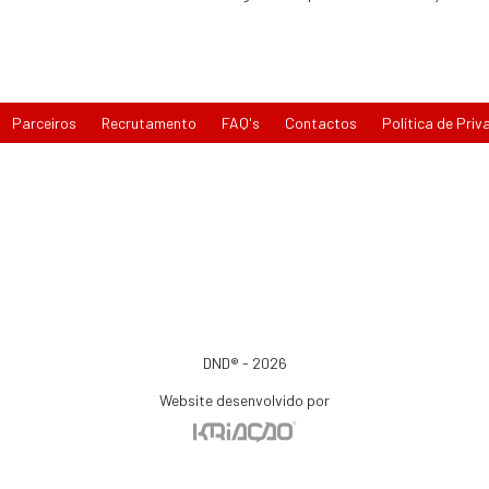
Parceiros
Recrutamento
FAQ's
Contactos
Política de Priv
DND® - 2026
Website desenvolvido por