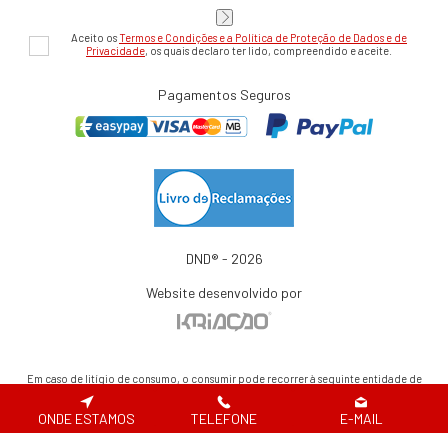
Aceito os
Termos e Condições e a Política de Proteção de Dados e de
Privacidade
, os quais declaro ter lido, compreendido e aceite.
Pagamentos Seguros
DND® - 2026
Website desenvolvido por
Em caso de litígio de consumo, o consumir pode recorrer à seguinte entidade de
resolução alternativa de litígio de consumo:
Centro de Arbitragem de Conflitos de Consumo de Lisboa | Tel.: 218 807 030 |
ONDE ESTAMOS
TELEFONE
E-MAIL
www.centroarbitragemlisboa.pt
Para atualizações e mais informações, consulte o Portal do Consumir em
www.consumidor.pt