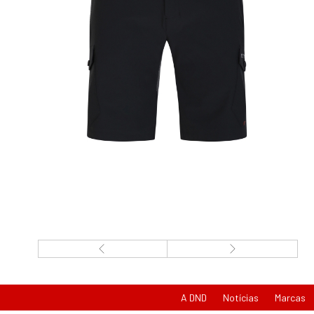
A DND
Notícias
Marcas