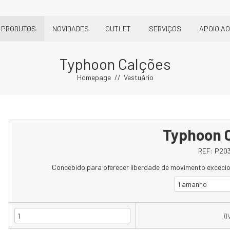
PRODUTOS
NOVIDADES
OUTLET
SERVIÇOS
APOIO AO
Typhoon Calções
Homepage
Vestuário
Typhoon 
REF:
P20
Concebido para oferecer liberdade de movimento excecion
Tamanho
(I