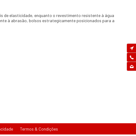
eis de elasticidade, enquanto o revestimento resistente à água
tente à abrasão, bolsos estrategicamente posicionados para a
acidade
Termos & Condições