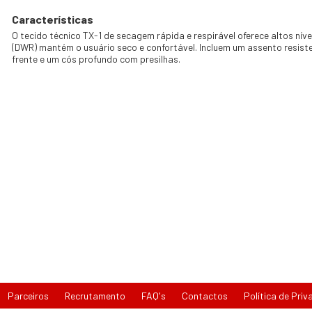
Características
O tecido técnico TX-1 de secagem rápida e respirável oferece altos nív
(DWR) mantém o usuário seco e confortável. Incluem um assento resis
frente e um cós profundo com presilhas.
Parceiros
Recrutamento
FAQ's
Contactos
Política de Priv