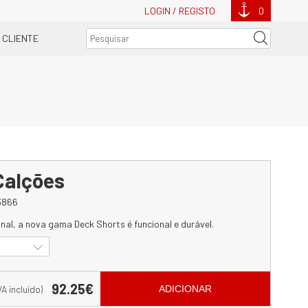
LOGIN / REGISTO
0
 CLIENTE
Calções
3866
al, a nova gama Deck Shorts é funcional e durável.
92.25€
VA incluído)
ADICIONAR