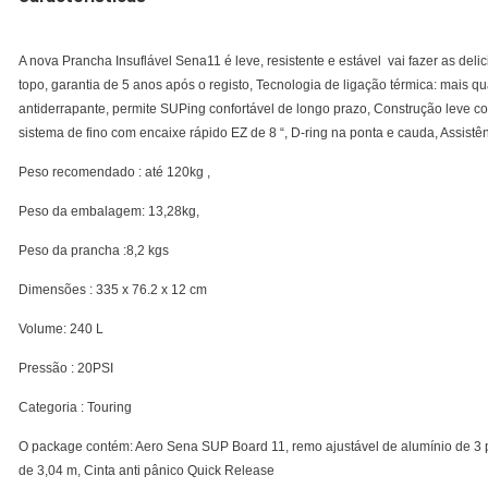
A nova Prancha Insuflável Sena11 é leve, resistente e estável vai fazer as deli
topo, garantia de 5 anos após o registo, Tecnologia de ligação térmica: mai
antiderrapante, permite SUPing confortável de longo prazo, Construção leve co
sistema de fino com encaixe rápido EZ de 8 “, D-ring na ponta e cauda, Assistê
Peso recomendado : até 120kg ,
Peso da embalagem: 13,28kg,
Peso da prancha :8,2 kgs
Dimensões : 335 x 76.2 x 12 cm
Volume: 240 L
Pressão : 20PSI
Categoria : Touring
O package contém: Aero Sena SUP Board 11, remo ajustável de alumínio de 3 
de 3,04 m, Cinta anti pânico Quick Release