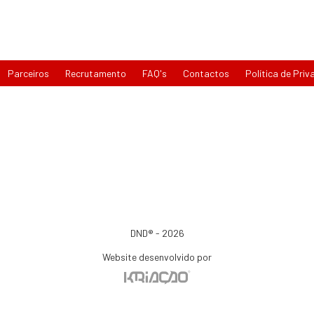
Parceiros
Recrutamento
FAQ's
Contactos
Política de Priv
DND® - 2026
Website desenvolvido por