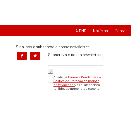
A DND
Notícias
Marcas
Siga-nos e subscreva a nossa newsletter
Subscreva a nossa newsletter
Aceito os
Termos e Condições e a
Política de Proteção de Dados e
de Privacidade
, os quais declaro
ter lido, compreendido e aceite.