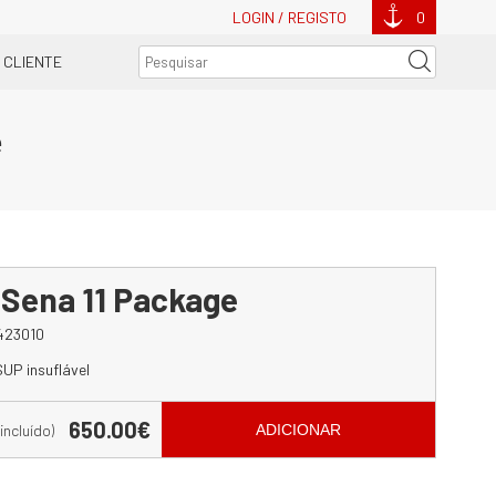
LOGIN / REGISTO
0
 CLIENTE
e
Sena 11 Package
423010
UP insuflável
650.00€
 incluído)
ADICIONAR